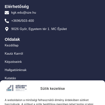
Elérhetőség
kgk.edu@sze.hu
+3696/503-400
9026 Győr, Egyetem tér 1. MC Épület
Oldalak
Kezdőlap
Kautz Karról
Képzéseink
Hallgatóinknak
Kutatás
Munkatársainknak
Sütik kezelése
Kapcsolat
A weboldalon a minőségi felhasználói élmény érdekében sütiket
For Our International Students
használunk. A sütiket a sütik beállítása menüben lehet testre szabni.