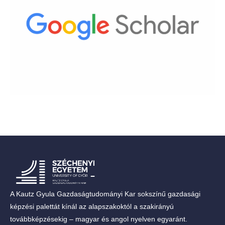
A Kautz Gyula Gazdaságtudományi Kar sokszínű gazdasági
képzési palettát kínál az alapszakoktól a szakirányú
továbbképzésekig – magyar és angol nyelven egyaránt.