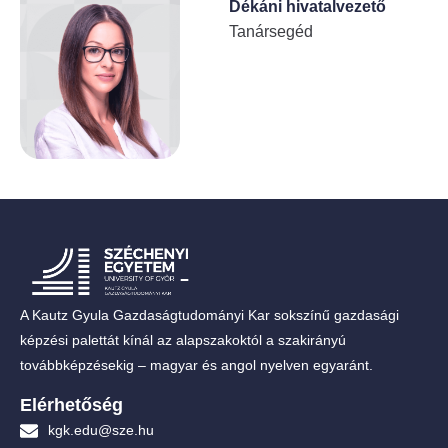
Dékáni hivatalvezető
Tanársegéd
A Kautz Gyula Gazdaságtudományi Kar sokszínű gazdasági
képzési palettát kínál az alapszakoktól a szakirányú
továbbképzésekig – magyar és angol nyelven egyaránt.
Elérhetőség
kgk.edu@sze.hu