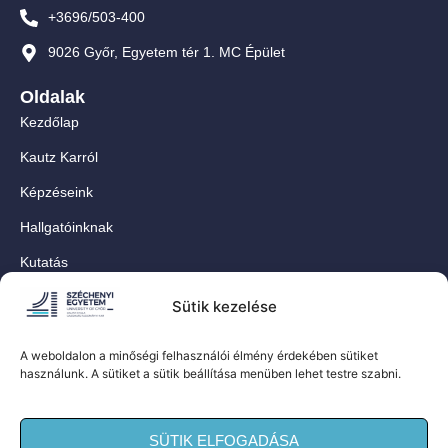
+3696/503-400
9026 Győr, Egyetem tér 1. MC Épület
Oldalak
Kezdőlap
Kautz Karról
Képzéseink
Hallgatóinknak
Kutatás
Munkatársainknak
Sütik kezelése
Kapcsolat
A weboldalon a minőségi felhasználói élmény érdekében sütiket
For Our International Students
használunk. A sütiket a sütik beállítása menüben lehet testre szabni.
Közösségi oldalaink
SÜTIK ELFOGADÁSA