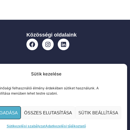
Közösségi oldalaink
Sütik kezelése
nőségi felhasználói élmény érdekében sütiket használunk. A
állítása menüben lehet testre szabni.
OGADÁSA
ÖSSZES ELUTASÍTÁSA
SÜTIK BEÁLLÍTÁSA
tájékoztató
|
Süti szabályzat
|
Impresszum
Sütikezelési szabályzat
Adatkezelési tájékoztató