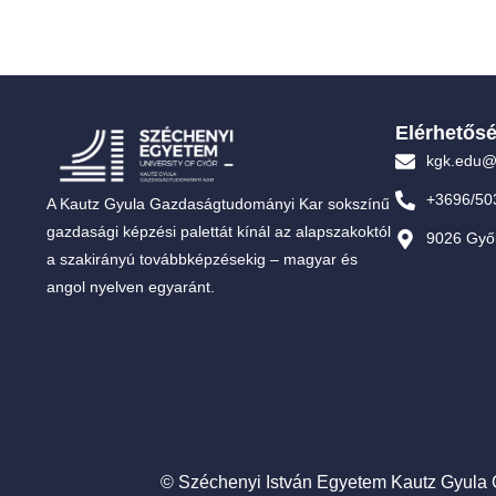
Elérhetős
kgk.edu@
+3696/50
A Kautz Gyula Gazdaságtudományi Kar sokszínű
gazdasági képzési palettát kínál az alapszakoktól
9026 Győr
a szakirányú továbbképzésekig – magyar és
angol nyelven egyaránt.
© Széchenyi István Egyetem Kautz Gyula G