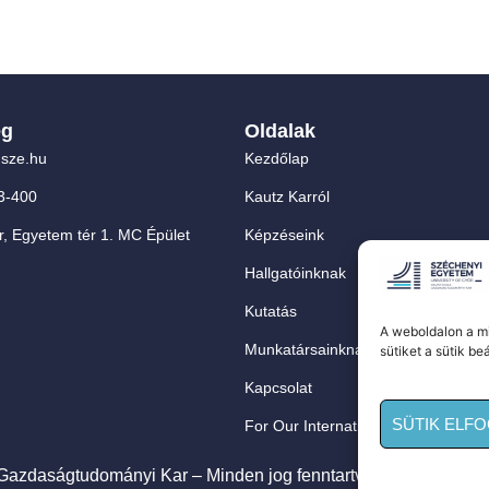
ég
Oldalak
sze.hu
Kezdőlap
3-400
Kautz Karról
, Egyetem tér 1. MC Épület
Képzéseink
Hallgatóinknak
Kutatás
A weboldalon a mi
Munkatársainknak
sütiket a sütik be
Kapcsolat
SÜTIK ELF
For Our International Students
azdaságtudományi Kar – Minden jog fenntartva! |
Adatvédelmi 