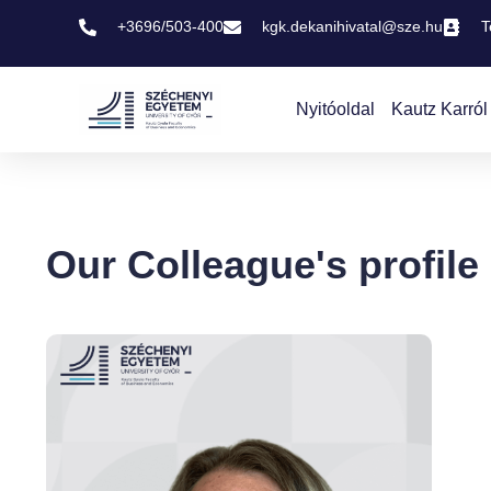
+3696/503-400
kgk.dekanihivatal@sze.hu
T
Nyitóoldal
Kautz Karról
Our Colleague's profile