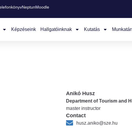
elefonkönyv
Neptun
Moodle
Képzéseink
Hallgatóinknak
Kutatás
Munkatár
Anikó Husz
Department of Tourism and Ho
master instructor
Contact
husz.aniko@sze.hu