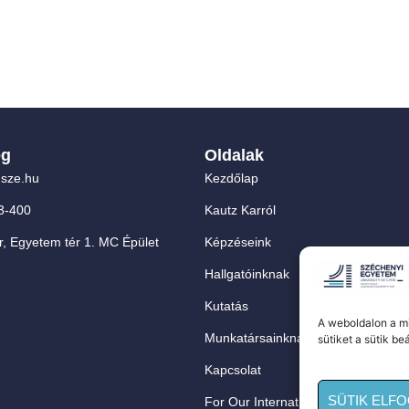
ég
Oldalak
sze.hu
Kezdőlap
3-400
Kautz Karról
, Egyetem tér 1. MC Épület
Képzéseink
Hallgatóinknak
Kutatás
A weboldalon a mi
Munkatársainknak
sütiket a sütik be
Kapcsolat
SÜTIK ELF
For Our International Students