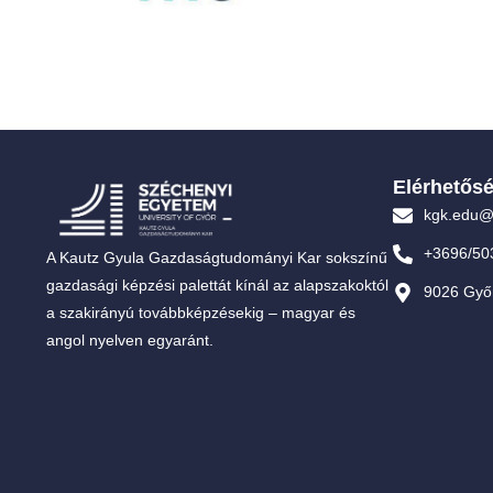
Elérhetős
kgk.edu@
+3696/50
A Kautz Gyula Gazdaságtudományi Kar sokszínű
gazdasági képzési palettát kínál az alapszakoktól
9026 Győr
a szakirányú továbbképzésekig – magyar és
angol nyelven egyaránt.