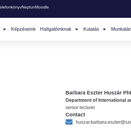
elefonkönyv
Neptun
Moodle
Képzéseink
Hallgatóinknak
Kutatás
Munkatár
Barbara Eszter Huszár Ph
Department of International 
senior lecturer
Contact
huszar.barbara.eszter@sz