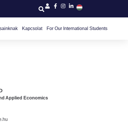
sainknak
Kapcsolat
For Our International Students
D
and Applied Economics
e.hu