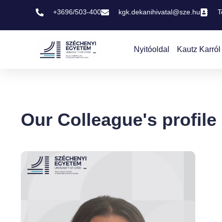
+3696/503-400
kgk.dekanihivatal@sze.hu
T
Nyitóoldal
Kautz Karról
Our Colleague's profile