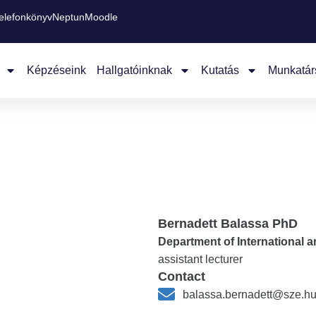
elefonkönyv
Neptun
Moodle
Képzéseink
Hallgatóinknak
Kutatás
Munkatár
Bernadett Balassa PhD
Department of International 
assistant lecturer
Contact
balassa.bernadett@sze.h