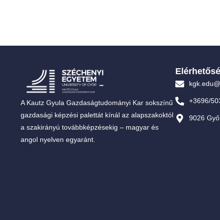
Elérhetős
kgk.edu@
+3696/50
A Kautz Gyula Gazdaságtudományi Kar sokszínű
gazdasági képzési palettát kínál az alapszakoktól
9026 Győr
a szakirányú továbbképzésekig – magyar és
angol nyelven egyaránt.