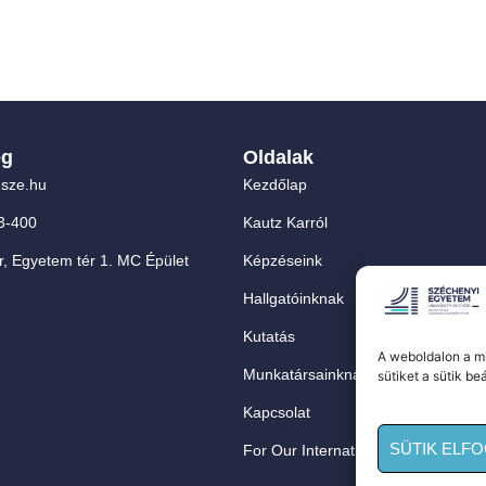
ég
Oldalak
sze.hu
Kezdőlap
3-400
Kautz Karról
, Egyetem tér 1. MC Épület
Képzéseink
Hallgatóinknak
Kutatás
A weboldalon a mi
Munkatársainknak
sütiket a sütik be
Kapcsolat
SÜTIK ELF
For Our International Students