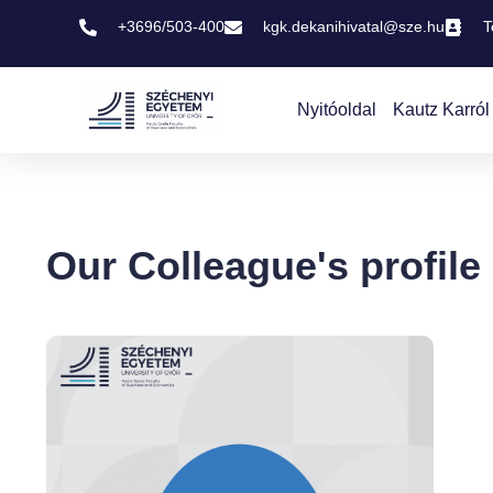
+3696/503-400
kgk.dekanihivatal@sze.hu
T
Nyitóoldal
Kautz Karról
Our Colleague's profile