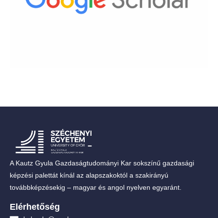
A Kautz Gyula Gazdaságtudományi Kar sokszínű gazdasági
képzési palettát kínál az alapszakoktól a szakirányú
továbbképzésekig – magyar és angol nyelven egyaránt.
Elérhetőség