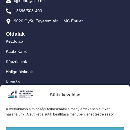
kgk.edu@sze.hu
+3696/503-400
9026 Győr, Egyetem tér 1. MC Épület
Oldalak
Kezdőlap
Kautz Karról
Képzéseink
Hallgatóinknak
Kutatás
Munkatársainknak
Sütik kezelése
Kapcsolat
A weboldalon a minőségi felhasználói élmény érdekében sütiket
For Our International Students
használunk. A sütiket a sütik beállítása menüben lehet testre szabni.
Közösségi oldalaink