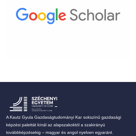
A Kautz Gyula Gazdaságtudományi Kar sokszínű gazdasági
képzési palettát kínál az alapszakoktól a szakirányú
továbbképzésekig – magyar és angol nyelven egyaránt.