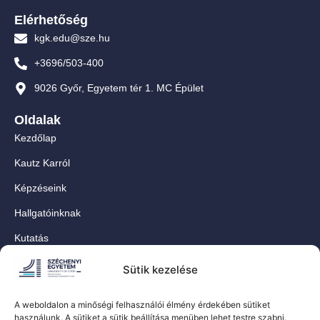
Elérhetőség
kgk.edu@sze.hu
+3696/503-400
9026 Győr, Egyetem tér 1. MC Épület
Oldalak
Kezdőlap
Kautz Karról
Képzéseink
Hallgatóinknak
Kutatás
Munkatársainknak
Sütik kezelése
Kapcsolat
A weboldalon a minőségi felhasználói élmény érdekében sütiket
For Our International Students
használunk. A sütiket a sütik beállítása menüben lehet testre szabni.