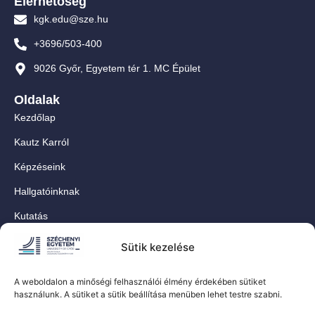
Elérhetőség
kgk.edu@sze.hu
+3696/503-400
9026 Győr, Egyetem tér 1. MC Épület
Oldalak
Kezdőlap
Kautz Karról
Képzéseink
Hallgatóinknak
Kutatás
Munkatársainknak
Sütik kezelése
Kapcsolat
A weboldalon a minőségi felhasználói élmény érdekében sütiket
For Our International Students
használunk. A sütiket a sütik beállítása menüben lehet testre szabni.
Közösségi oldalaink