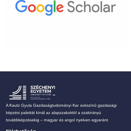
A Kautz Gyula Gazdaságtudományi Kar sokszínű gazdasági
képzési palettát kínál az alapszakoktól a szakirányú
továbbképzésekig – magyar és angol nyelven egyaránt.