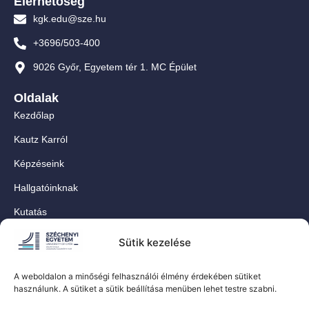
Elérhetőség
kgk.edu@sze.hu
+3696/503-400
9026 Győr, Egyetem tér 1. MC Épület
Oldalak
Kezdőlap
Kautz Karról
Képzéseink
Hallgatóinknak
Kutatás
Munkatársainknak
Sütik kezelése
Kapcsolat
A weboldalon a minőségi felhasználói élmény érdekében sütiket
For Our International Students
használunk. A sütiket a sütik beállítása menüben lehet testre szabni.
Közösségi oldalaink