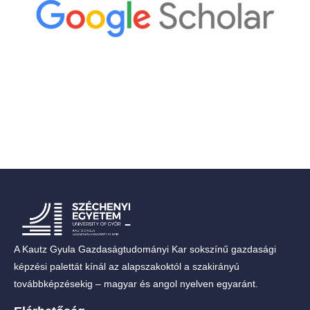
A Kautz Gyula Gazdaságtudományi Kar sokszínű gazdasági
képzési palettát kínál az alapszakoktól a szakirányú
továbbképzésekig – magyar és angol nyelven egyaránt.