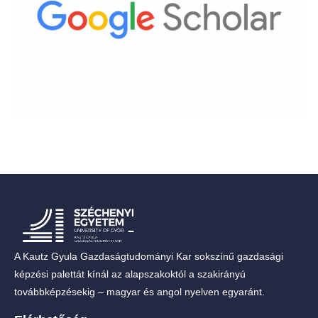
A Kautz Gyula Gazdaságtudományi Kar sokszínű gazdasági
képzési palettát kínál az alapszakoktól a szakirányú
továbbképzésekig – magyar és angol nyelven egyaránt.