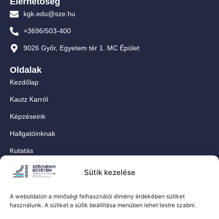
Elérhetőség
kgk.edu@sze.hu
+3696/503-400
9026 Győr, Egyetem tér 1. MC Épület
Oldalak
Kezdőlap
Kautz Karról
Képzéseink
Hallgatóinknak
Kutatás
Munkatársainknak
Sütik kezelése
Kapcsolat
A weboldalon a minőségi felhasználói élmény érdekében sütiket
For Our International Students
használunk. A sütiket a sütik beállítása menüben lehet testre szabni.
Közösségi oldalaink