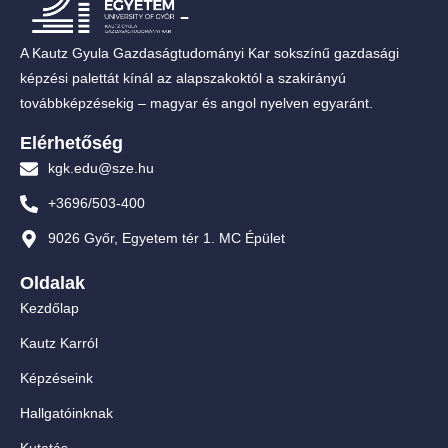
A Kautz Gyula Gazdaságtudományi Kar sokszínű gazdasági
képzési palettát kínál az alapszakoktól a szakirányú
továbbképzésekig – magyar és angol nyelven egyaránt.
Elérhetőség
kgk.edu@sze.hu
+3696/503-400
9026 Győr, Egyetem tér 1. MC Épület
Oldalak
Kezdőlap
Kautz Karról
Képzéseink
Hallgatóinknak