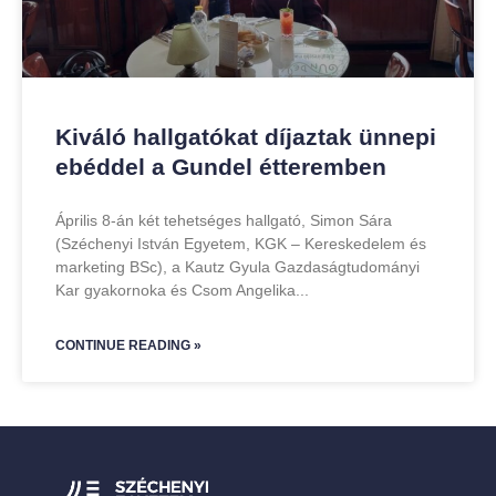
Kiváló hallgatókat díjaztak ünnepi
ebéddel a Gundel étteremben
Április 8-án két tehetséges hallgató, Simon Sára
(Széchenyi István Egyetem, KGK – Kereskedelem és
marketing BSc), a Kautz Gyula Gazdaságtudományi
Kar gyakornoka és Csom Angelika
CONTINUE READING »