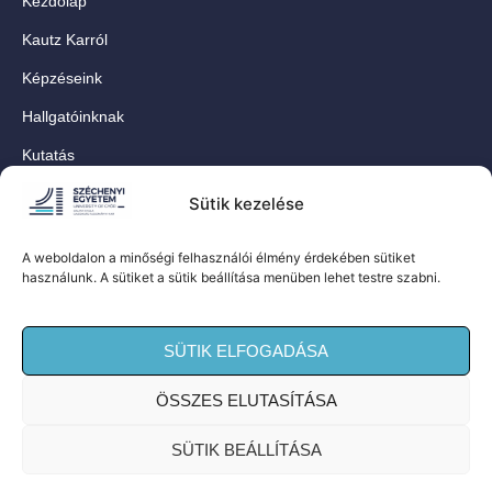
Kezdőlap
Kautz Karról
Képzéseink
Hallgatóinknak
Kutatás
Munkatársainknak
Sütik kezelése
Kapcsolat
A weboldalon a minőségi felhasználói élmény érdekében sütiket
For Our International Students
használunk. A sütiket a sütik beállítása menüben lehet testre szabni.
Közösségi oldalaink
SÜTIK ELFOGADÁSA
ÖSSZES ELUTASÍTÁSA
© Széchenyi István Egyetem Kautz Gyula
SÜTIK BEÁLLÍTÁSA
Gazdaságtudományi Kar – Minden jog fenntartva! |
Adatvédelmi tájékoztató
|
Süti szabályzat
|
Impresszum