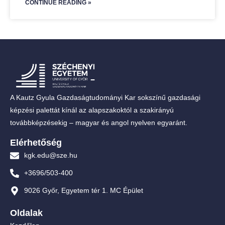
CONTINUE READING »
A Kautz Gyula Gazdaságtudományi Kar sokszínű gazdasági
képzési palettát kínál az alapszakoktól a szakirányú
továbbképzésekig – magyar és angol nyelven egyaránt.
Elérhetőség
kgk.edu@sze.hu
+3696/503-400
9026 Győr, Egyetem tér 1. MC Épület
Oldalak