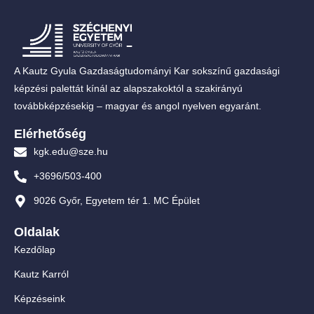
A Kautz Gyula Gazdaságtudományi Kar sokszínű gazdasági
képzési palettát kínál az alapszakoktól a szakirányú
továbbképzésekig – magyar és angol nyelven egyaránt.
Elérhetőség
kgk.edu@sze.hu
+3696/503-400
9026 Győr, Egyetem tér 1. MC Épület
Oldalak
Kezdőlap
Kautz Karról
Képzéseink