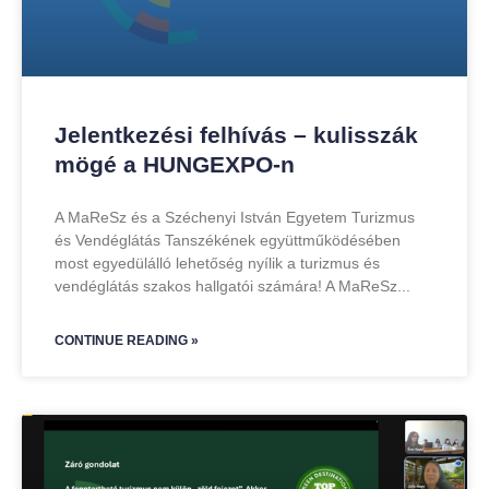
Jelentkezési felhívás – kulisszák
mögé a HUNGEXPO-n
A MaReSz és a Széchenyi István Egyetem Turizmus
és Vendéglátás Tanszékének együttműködésében
most egyedülálló lehetőség nyílik a turizmus és
vendéglátás szakos hallgatói számára! A MaReSz
CONTINUE READING »