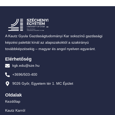
A Kautz Gyula Gazdaságtudományi Kar sokszínű gazdasági
képzési palettát kínál az alapszakoktól a szakirányú
továbbképzésekig – magyar és angol nyelven egyaránt.
Elérhetőség
kgk.edu@sze.hu
+3696/503-400
9026 Győr, Egyetem tér 1. MC Épület
Oldalak
Kezdőlap
Kautz Karról