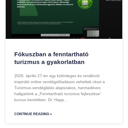
Fókuszban a fenntartható
turizmus a gyakorlatban
2026. április 27-én egy különleges és rendkívül
inspiráló online vendégelőadáson vehettek részt a
Turizmus-vendéglátás alapszakos, harmadéves
hallgatóink a „Fenntartható turizmus fejlesztése”
kurzus keretében. Dr. Happ
CONTINUE READING »