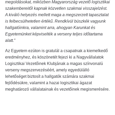
megoldásokat, miközben Magyarország vezető logisztikai
szakembereitől kapnak közvetlen szakmai visszajelzést.
A kiváló helyezés mellett maga a megszerzett tapasztalat
is felbecsülhetetlen értékű. Rendkívül büszkék vagyunk
hallgatóinkra, valamint arra, ahogyan Karunkat és
Egyetemünket képviselték a verseny teljes időtartama
alatt.”
Az Egyetem ezúton is gratulál a csapatnak a kiemelkedő
eredményhez, és köszönetét fejezi ki a Nagyvállalatok
Logisztikai Vezetőinek Klubjának a magas színvonalú
verseny megszervezéséért, amely egyedülálló
lehetőséget biztosít a hallgatók számára szakmai
fejlődésükre, valamint a hazai logisztikai ágazat
meghatározó vállalatainak és vezetőinek megismerésére.