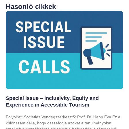
Hasonló cikkek
Special issue – Inclusivity, Equity and
Experience in Accessible Tourism
Folyóirat: Societies Vendégszerkesztő: Prof. Dr. Happ Éva Ez a
különszám célja, hogy összefogja azokat a tanulmányokat,
amelyek a hozzáférhető turizmust a befogadás, a társadalmi