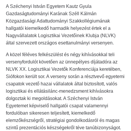
A Széchenyi István Egyetem Kautz Gyula
Gazdaságtudományi Karának Széll Kálmán
Közgazdasági Adattudományi Szakkollégiumának
hallgatói kiemelkedő harmadik helyezést értek el a
Nagyvállalatok Logisztikai Vezetőinek Klubja (NLVK)
által szervezett országos esettanulmányi versenyen.
A közel féléves felkészülést és négy kihívásokkal teli
versenyfordulót követően az ünnepélyes díjátadóra az
NLVK XX. Logisztikai Vezetők Konferenciája keretében,
Siófokon került sor. A verseny során a résztvevő egyetemi
csapatok vezető hazai vállalatok által biztosított, valós
logisztikai és ellátásilánc-menedzsment kihívásokra
dolgoztak ki megoldásokat. A Széchenyi István
Egyetemet képviselő hallgatói csapat valamennyi
fordulóban sikeresen teljesített, kiemelkedő
elemzőkészségről, stratégiai gondolkodásról és magas
szintű prezentációs készségekről téve tanúbizonyságot.