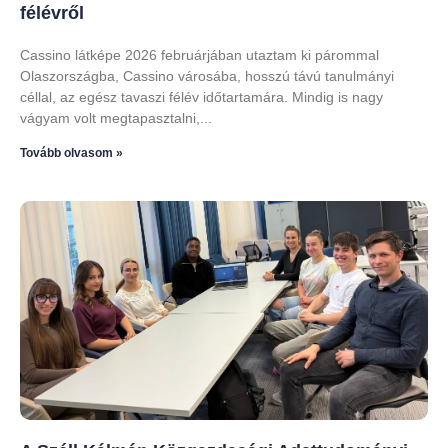
félévről
Cassino látképe 2026 februárjában utaztam ki párommal
Olaszországba, Cassino városába, hosszú távú tanulmányi
céllal, az egész tavaszi félév időtartamára. Mindig is nagy
vágyam volt megtapasztalni,
Tovább olvasom »