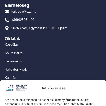
Elérhetőség
kgk.edu@sze.hu
+3696/503-400
9026 Győr, Egyetem tér 1. MC Épület
Oldalak
Kezdőlap
Kautz Karról
Képzéseink
Hallgatóinknak
Kutatás
Munkatársainknak
Sütik kezelése
Kapcsolat
A weboldalon a minőségi felhasználói élmény érdekében sütiket
For Our International Students
használunk. A sütiket a sütik beállítása menüben lehet testre szabni.