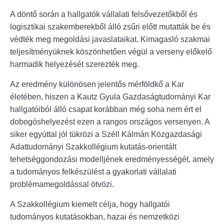
A döntő során a hallgatók vállalati felsővezetőkből és
logisztikai szakemberekből álló zsűri előtt mutatták be és
védték meg megoldási javaslataikat. Kimagasló szakmai
teljesítményüknek köszönhetően végül a verseny előkelő
harmadik helyezését szerezték meg.
Az eredmény különösen jelentős mérföldkő a Kar
életében, hiszen a Kautz Gyula Gazdaságtudományi Kar
hallgatóiból álló csapat korábban még soha nem ért el
dobogóshelyezést ezen a rangos országos versenyen. A
siker egyúttal jól tükrözi a Széll Kálmán Közgazdasági
Adattudományi Szakkollégium kutatás-orientált
tehetséggondozási modelljének eredményességét, amely
a tudományos felkészülést a gyakorlati vállalati
problémamegoldással ötvözi.
A Szakkollégium kiemelt célja, hogy hallgatói
tudományos kutatásokban, hazai és nemzetközi