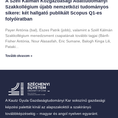
A Széll Kálmán Közgazdasági Adattudományi
Szakkollégium újabb nemzetközi tudományos
sikere: két hallgató publikált Scopus Q1-es
folyóiratban
Payer Antónia (bal), Eszes Patrik (jobb), valamint a Széll Kálmán
Szakkollégium menedzsment csapatának további tagjai (Bánfi-
Fisher Antónia, Nour Alasasfah, Eric Sumane, Balogh Kinga Lili,
Pataki
Tovább olvasom »
A Kautz Gyula Gazdaságtudományi Kar sokszínű gazdasági
képzési palettát kínál az alapszakoktól a szakirányú
továbbképzésekig – magyar és angol nyelven egyaránt.