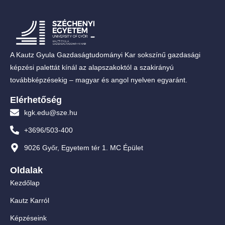
A Kautz Gyula Gazdaságtudományi Kar sokszínű gazdasági
képzési palettát kínál az alapszakoktól a szakirányú
továbbképzésekig – magyar és angol nyelven egyaránt.
Elérhetőség
kgk.edu@sze.hu
+3696/503-400
9026 Győr, Egyetem tér 1. MC Épület
Oldalak
Kezdőlap
Kautz Karról
Képzéseink