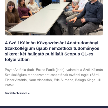
A Széll Kálmán Közgazdasági Adattudományi
Szakkollégium újabb nemzetközi tudományos
sikere: két hallgató publikált Scopus Q1-es
folyóiratban
Payer Antónia (bal), Eszes Patrik (jobb), valamint a Széll Kálmán
Szakkollégium menedzsment csapatának további tagjai (Bánfi-
Fisher Antónia, Nour Alasasfah, Eric Sumane, Balogh Kinga Lili,
Pataki
Tovább olvasom »