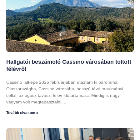
Hallgatói beszámoló Cassino városában töltött
félévről
Cassino látképe 2026 februárjában utaztam ki párommal
Olaszországba, Cassino városába, hosszú távú tanulmányi
céllal, az egész tavaszi félév időtartamára. Mindig is nagy
vágyam volt megtapasztalni,
Tovább olvasom »