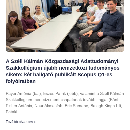
A Széll Kálmán Közgazdasági Adattudományi
Szakkollégium újabb nemzetközi tudományos
sikere: két hallgató publikált Scopus Q1-es
folyóiratban
Payer Antónia (bal), Eszes Patrik (jobb), valamint a Széll Kálmán
Szakkollégium menedzsment csapatának további tagjai (Bánfi-
Fisher Antónia, Nour Alasasfah, Eric Sumane, Balogh Kinga Lili,
Pataki
Tovább olvasom »