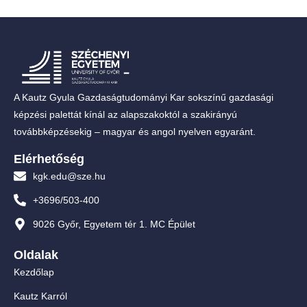
A Kautz Gyula Gazdaságtudományi Kar sokszínű gazdasági
képzési palettát kínál az alapszakoktól a szakirányú
továbbképzésekig – magyar és angol nyelven egyaránt.
Elérhetőség
kgk.edu@sze.hu
+3696/503-400
9026 Győr, Egyetem tér 1. MC Épület
Oldalak
Kezdőlap
Kautz Karról