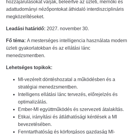
hozzájárulásokat várják, beleértve az üzleti, mérnöki és
adattudományi nézőpontokat áthidaló interdiszciplináris
megközelítéseket.
Leadási határidő:
2027. november 30.
Fő téma:
A mesterséges intelligencia használata modern
üzleti gyakorlatokban és az ellátási lánc
menedzsmentben.
Lehetséges topikok:
MI-vezérelt döntéshozatal a működésben és a
stratégiai menedzsmentben.
Intelligens ellátási lánc tervezés, előrejelzés és
optimalizálás.
Ember-MI együttműködés és szervezeti átalakítás.
Etikai, irányítási és átláthatósági kérdések a MI
bevezetésében.
Fenntarthatóság és körforgásos gazdaság MI-