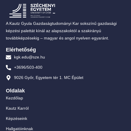
A Kautz Gyula Gazdaságtudományi Kar sokszínű gazdasági
képzési palettát kínál az alapszakoktól a szakirányú
továbbképzésekig – magyar és angol nyelven egyaránt.
Elérhetőség
kgk.edu@sze.hu
+3696/503-400
9026 Győr, Egyetem tér 1. MC Épület
Oldalak
Kezdőlap
Kautz Karról
Képzéseink
Hallgatóinknak