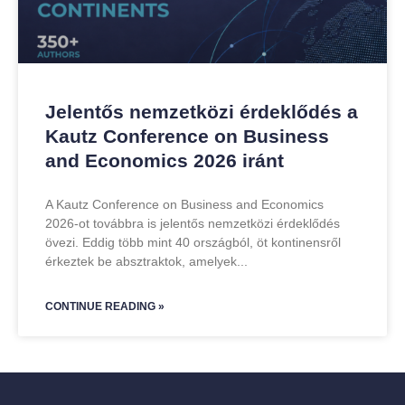
Jelentős nemzetközi érdeklődés a
Kautz Conference on Business
and Economics 2026 iránt
A Kautz Conference on Business and Economics
2026-ot továbbra is jelentős nemzetközi érdeklődés
övezi. Eddig több mint 40 országból, öt kontinensről
érkeztek be absztraktok, amelyek
CONTINUE READING »