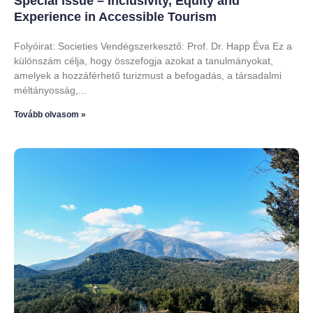
Special issue – Inclusivity, Equity and
Experience in Accessible Tourism
Folyóirat: Societies Vendégszerkesztő: Prof. Dr. Happ Éva Ez a
különszám célja, hogy összefogja azokat a tanulmányokat,
amelyek a hozzáférhető turizmust a befogadás, a társadalmi
méltányosság,
Tovább olvasom »