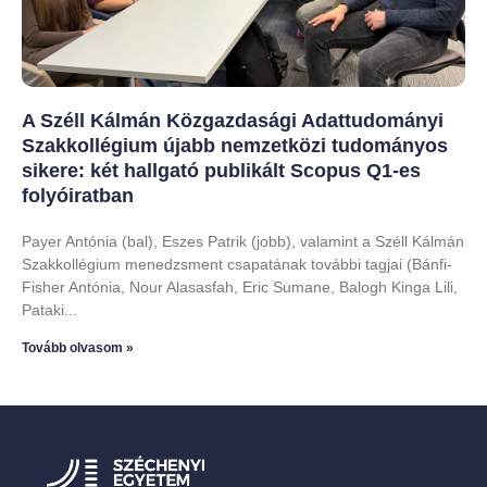
A Széll Kálmán Közgazdasági Adattudományi
Szakkollégium újabb nemzetközi tudományos
sikere: két hallgató publikált Scopus Q1-es
folyóiratban
Payer Antónia (bal), Eszes Patrik (jobb), valamint a Széll Kálmán
Szakkollégium menedzsment csapatának további tagjai (Bánfi-
Fisher Antónia, Nour Alasasfah, Eric Sumane, Balogh Kinga Lili,
Pataki
Tovább olvasom »