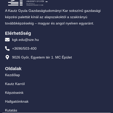
A Kautz Gyula Gazdaságtudományi Kar sokszínű gazdasági
képzési palettát kínál az alapszakoktól a szakirányú
továbbképzésekig – magyar és angol nyelven egyaránt.
Elérhetőség
kgk.edu@sze.hu
+3696/503-400
9026 Győr, Egyetem tér 1. MC Épület
Oldalak
Kezdőlap
Kautz Karról
Képzéseink
Hallgatóinknak
Kutatás