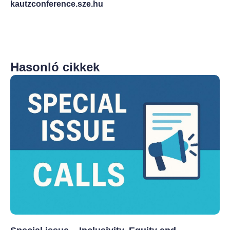
kautzconference.sze.hu
Hasonló cikkek