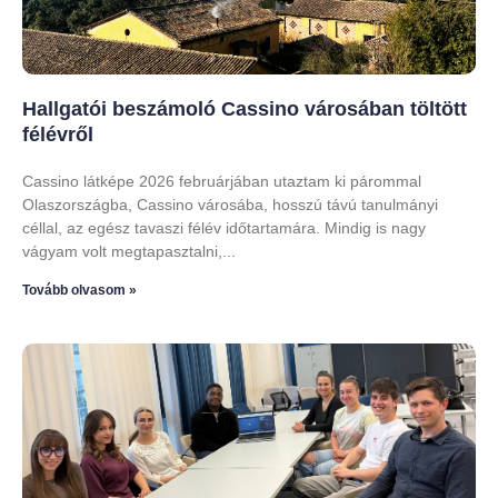
Hallgatói beszámoló Cassino városában töltött
félévről
Cassino látképe 2026 februárjában utaztam ki párommal
Olaszországba, Cassino városába, hosszú távú tanulmányi
céllal, az egész tavaszi félév időtartamára. Mindig is nagy
vágyam volt megtapasztalni,
Tovább olvasom »