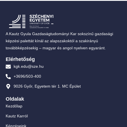
A Kautz Gyula Gazdaságtudományi Kar sokszínű gazdasági
képzési palettát kínál az alapszakoktól a szakirányú
továbbképzésekig – magyar és angol nyelven egyaránt.
Elérhetőség
kgk.edu@sze.hu
+3696/503-400
9026 Győr, Egyetem tér 1. MC Épület
Oldalak
Kezdőlap
Kautz Karról
Képzéseink