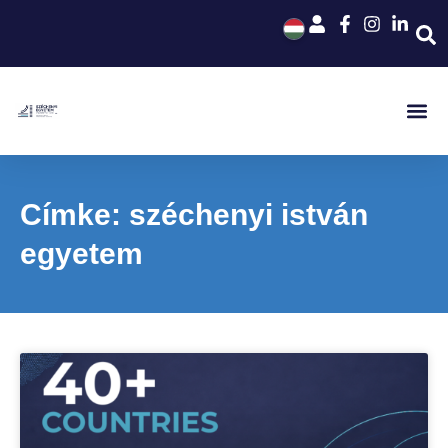
Címke: széchenyi istván
egyetem