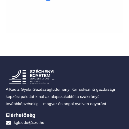
A Kautz Gyula Gazdaságtudományi Kar sokszínű gazdasági
képzési palettát kínál az alapszakoktól a szakirányú
továbbképzésekig – magyar és angol nyelven egyaránt.
Elérhetőség
kgk.edu@sze.hu