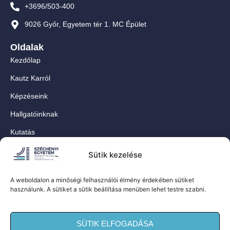
+3696/503-400
9026 Győr, Egyetem tér 1. MC Épület
Oldalak
Kezdőlap
Kautz Karról
Képzéseink
Hallgatóinknak
Kutatás
Munkatársainknak
Sütik kezelése
Kapcsolat
A weboldalon a minőségi felhasználói élmény érdekében sütiket
For Our International Students
használunk. A sütiket a sütik beállítása menüben lehet testre szabni.
Közösségi oldalaink
SÜTIK ELFOGADÁSA