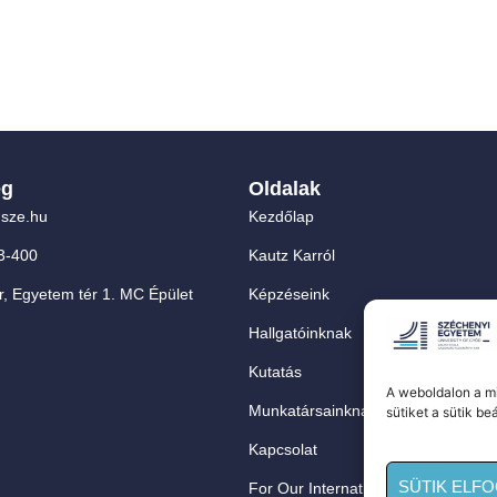
ég
Oldalak
sze.hu
Kezdőlap
3-400
Kautz Karról
, Egyetem tér 1. MC Épület
Képzéseink
Hallgatóinknak
Kutatás
A weboldalon a mi
Munkatársainknak
sütiket a sütik be
Kapcsolat
SÜTIK ELF
For Our International Students