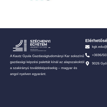
Elérhetős
kgk.edu@
+3696/50
A Kautz Gyula Gazdaságtudományi Kar sokszínű
gazdasági képzési palettát kínál az alapszakoktól
9026 Győr
a szakirányú továbbképzésekig – magyar és
angol nyelven egyaránt.