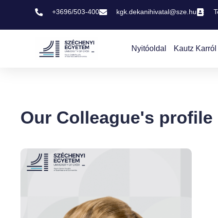
+3696/503-400
kgk.dekanihivatal@sze.hu
T
Nyitóoldal
Kautz Karról
Our Colleague's profile