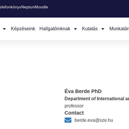
elefonkönyv
Neptun
Moodle
Képzéseink
Hallgatóinknak
Kutatás
Munkatár
Éva Berde PhD
Department of International 
professor
Contact
berde.eva@sze.hu