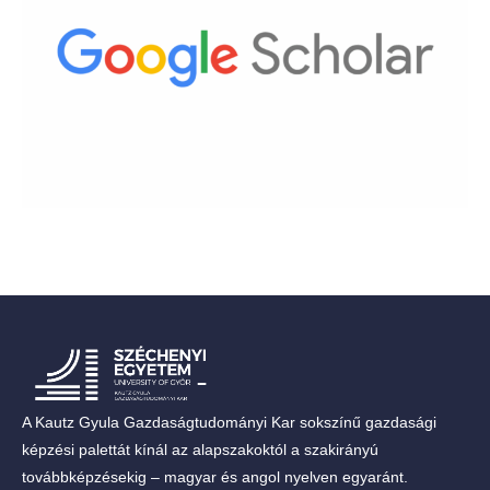
A Kautz Gyula Gazdaságtudományi Kar sokszínű gazdasági
képzési palettát kínál az alapszakoktól a szakirányú
továbbképzésekig – magyar és angol nyelven egyaránt.