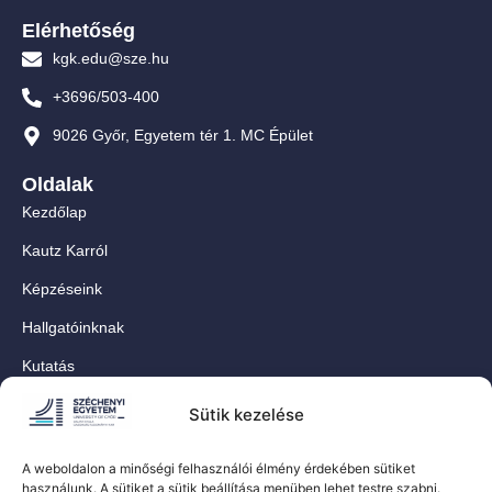
Elérhetőség
kgk.edu@sze.hu
+3696/503-400
9026 Győr, Egyetem tér 1. MC Épület
Oldalak
Kezdőlap
Kautz Karról
Képzéseink
Hallgatóinknak
Kutatás
Munkatársainknak
Sütik kezelése
Kapcsolat
A weboldalon a minőségi felhasználói élmény érdekében sütiket
For Our International Students
használunk. A sütiket a sütik beállítása menüben lehet testre szabni.