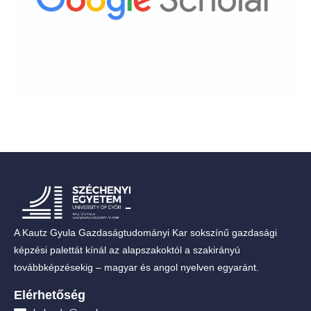
A Kautz Gyula Gazdaságtudományi Kar sokszínű gazdasági
képzési palettát kínál az alapszakoktól a szakirányú
továbbképzésekig – magyar és angol nyelven egyaránt.
Elérhetőség