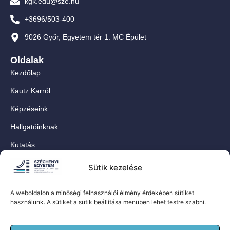
kgk.edu@sze.hu
+3696/503-400
9026 Győr, Egyetem tér 1. MC Épület
Oldalak
Kezdőlap
Kautz Karról
Képzéseink
Hallgatóinknak
Kutatás
Munkatársainknak
Sütik kezelése
Kapcsolat
A weboldalon a minőségi felhasználói élmény érdekében sütiket
For Our International Students
használunk. A sütiket a sütik beállítása menüben lehet testre szabni.
Közösségi oldalaink