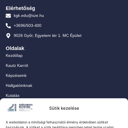
Elérhetőség
kgk.edu@sze.hu
+3696/503-400
9026 Győr, Egyetem tér 1. MC Épület
Oldalak
Kezdőlap
Kautz Karról
Képzéseink
Hallgatóinknak
Kutatás
Munkatársainknak
Sütik kezelése
Kapcsolat
A weboldalon a minőségi felhasználói élmény érdekében sütiket
For Our International Students
használunk. A sütiket a sütik beállítása menüben lehet testre szabni.