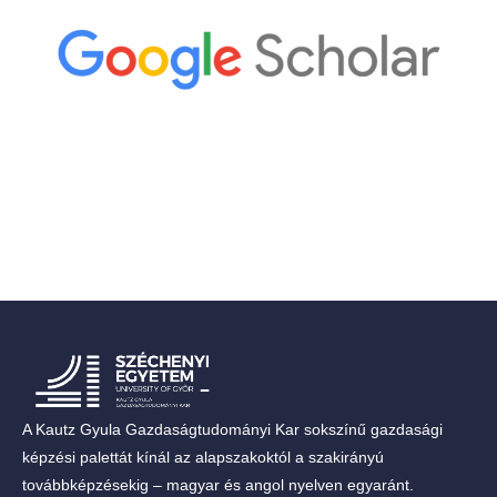
A Kautz Gyula Gazdaságtudományi Kar sokszínű gazdasági
képzési palettát kínál az alapszakoktól a szakirányú
továbbképzésekig – magyar és angol nyelven egyaránt.