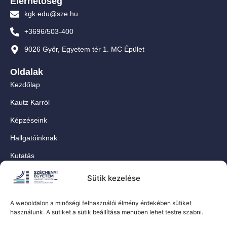
Elérhetőség
kgk.edu@sze.hu
+3696/503-400
9026 Győr, Egyetem tér 1. MC Épület
Oldalak
Kezdőlap
Kautz Karról
Képzéseink
Hallgatóinknak
Kutatás
Munkatársainknak
Sütik kezelése
Kapcsolat
A weboldalon a minőségi felhasználói élmény érdekében sütiket
For Our International Students
használunk. A sütiket a sütik beállítása menüben lehet testre szabni.
Közösségi oldalaink