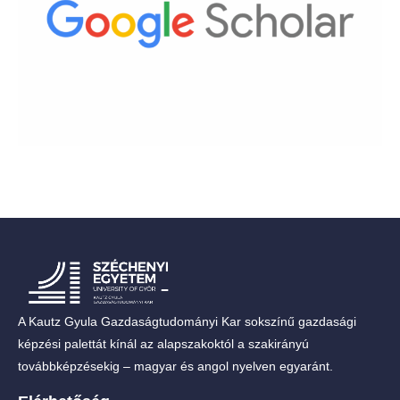
A Kautz Gyula Gazdaságtudományi Kar sokszínű gazdasági
képzési palettát kínál az alapszakoktól a szakirányú
továbbképzésekig – magyar és angol nyelven egyaránt.